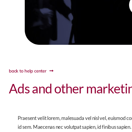
f
back to help center
Ads and other marketin
Praesent velit lorem, malesuada vel nisl vel, euismod co
id sem. Maecenas nec volutpat sapien, id finibus sapien.