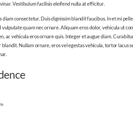
nar. Vestibulum facilisis eleifend nulla at efficitur.
ces diam consectetur. Duis dignissim blandit faucibus. In et mi p
ulputate quam nec ornare. Aliquam eros dolor, vehicula ut convall
 ac vehicula eros ornare quis. Integer et augue diam. Curabitur
ndit. Nullam ornare, eros vel egestas vehicula, tortor lacus se
nar.
idence
um