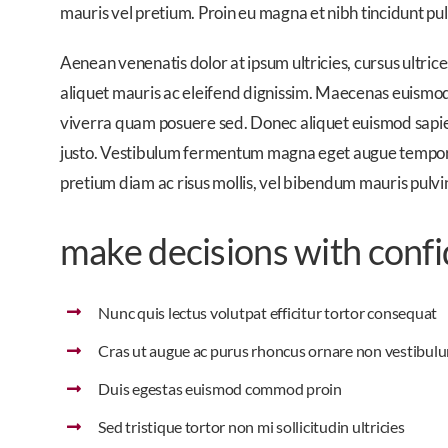
mauris vel pretium. Proin eu magna et nibh tincidunt pulvi
Aenean venenatis dolor at ipsum ultricies, cursus ultri
aliquet mauris ac eleifend dignissim. Maecenas euismod v
viverra quam posuere sed. Donec aliquet euismod sapien,
justo. Vestibulum fermentum magna eget augue tempor bla
pretium diam ac risus mollis, vel bibendum mauris pulvi
make decisions with conf
Nunc quis lectus volutpat efficitur tortor consequat
Cras ut augue ac purus rhoncus ornare non vestibul
Duis egestas euismod commod proin
Sed tristique tortor non mi sollicitudin ultricies