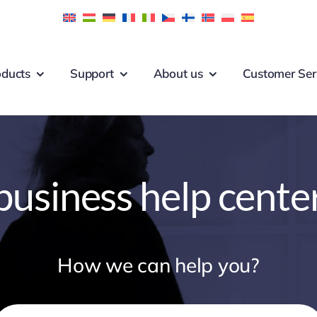
oducts
Support
About us
Customer Ser
business help cente
How we can help you?
earch