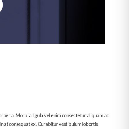
orper a. Morbi a ligula vel enim consectetur aliquam ac
 In at consequat ex. Curabitur vestibulum lobortis