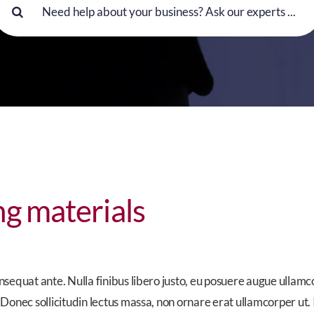
or:
g materials
nsequat ante. Nulla finibus libero justo, eu posuere augue ullamc
 Donec sollicitudin lectus massa, non ornare erat ullamcorper ut.