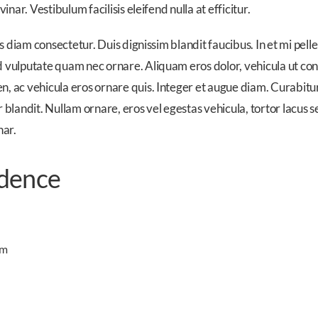
nar. Vestibulum facilisis eleifend nulla at efficitur.
ces diam consectetur. Duis dignissim blandit faucibus. In et mi p
ulputate quam nec ornare. Aliquam eros dolor, vehicula ut convall
 ac vehicula eros ornare quis. Integer et augue diam. Curabitur
ndit. Nullam ornare, eros vel egestas vehicula, tortor lacus se
nar.
idence
um