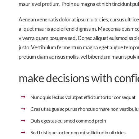
mauris vel pretium. Proin eu magna et nibh tincidunt pulvi
Aenean venenatis dolor at ipsum ultricies, cursus ultri
aliquet mauris ac eleifend dignissim. Maecenas euismod v
viverra quam posuere sed. Donec aliquet euismod sapien,
justo. Vestibulum fermentum magna eget augue tempor bla
pretium diam ac risus mollis, vel bibendum mauris pulvi
make decisions with conf
Nunc quis lectus volutpat efficitur tortor consequat
Cras ut augue ac purus rhoncus ornare non vestibul
Duis egestas euismod commod proin
Sed tristique tortor non mi sollicitudin ultricies