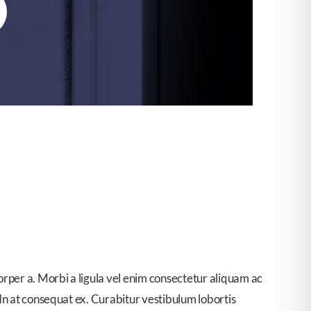
orper a. Morbi a ligula vel enim consectetur aliquam ac
 In at consequat ex. Curabitur vestibulum lobortis