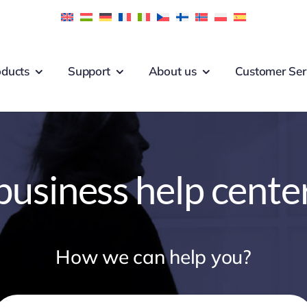
oducts
Support
About us
Customer Ser
business help cente
How we can help you?
earch