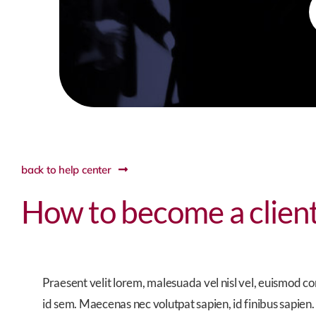
f
back to help center
How to become a clien
Praesent velit lorem, malesuada vel nisl vel, euismod co
id sem. Maecenas nec volutpat sapien, id finibus sapien.